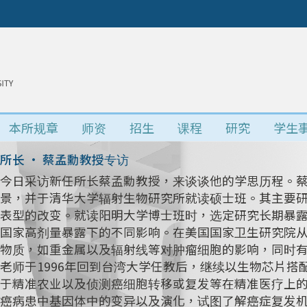
本所规章
师资
招生
课程
研究
学生
所长 • 蔡孟勳教授专访
今日采访新任所长蔡孟勳教授，来谈谈他的学思历程。
景，并于清华大学辐射生物研究所就读硕士班。其主要研究
表型的改变。就读阳明大学博士班时，选定研究长期暴
国家高剂量暴露下的不同影响。在美国国家卫生研究院
物质，如重金属以及辐射线等对肿瘤细胞的影响，同时
老师于1996年回到台湾大学任教后，继续以生物芯片
于精准农业以及侦测癌细胞转移或复发等在精准医疗上
癌病患中基因体中的变异以及演化，试图了解癌症复发