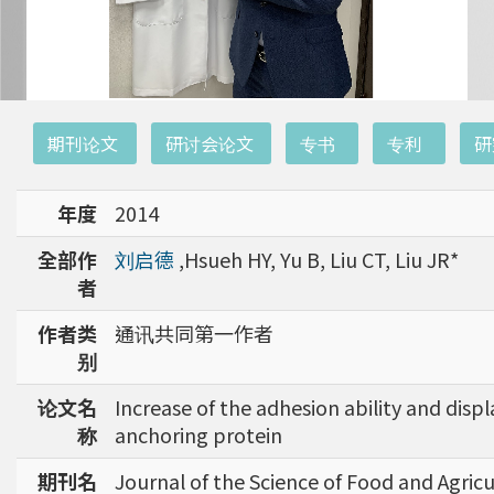
:::
期刊论文
研讨会论文
专书
专利
研
年度
2014
全部作
刘启德
,Hsueh HY, Yu B, Liu CT, Liu JR*
者
作者类
通讯共同第一作者
别
论文名
Increase of the adhesion ability and displa
称
anchoring protein
期刊名
Journal of the Science of Food and Agric