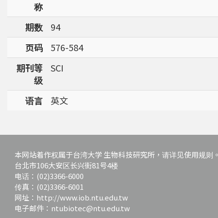
称
期数
94
页码
576-584
期刊等
SCI
级
语言
英文
本网站着作权属于台湾大学 生物科技研究所，请详见使用规则
台北市106大安区长兴街81号4楼
电话：(02)3366-6000
传真：(02)3366-6001
网址：http://www.iob.ntu.edu.tw
电子邮件：ntubiotec@ntu.edu.tw