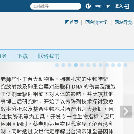
Language
登入
|
|
:::
回首页
回台湾大学
网站导览
事务
下载
联络我们
蔡老师毕业于台大动物系，拥有扎实的生物学背
放射线及砷重金属对细胞和 DNA 的伤害及细胞
露于低剂量辐射钢筋下对人体的影响，并比较其他
从事博士后研究时，开始了以微阵列技术探讨致癌
有效率分析以及整合生物芯片所产出之大数据。蔡
搭配生物资讯等为工具，开发专一性生物指标，应用
的应用。同时，蔡老师运用次世代定序了解台湾乳
机制。同时透过次世代定序解出台湾帝雉全基因体