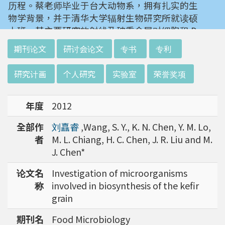
历程。蔡老师毕业于台大动物系，拥有扎实的生
物学背景，并于清华大学辐射生物研究所就读硕
士班。其主要研究放射线及砷重金属对细胞和 D
NA 的伤害及细胞表型的改变。就读阳明大学博
:::
期刊论文
研讨会论文
专书
专利
士班时，选定研究长期暴露于低剂量辐射钢筋下
对人体的影响，并比较其他国家高剂量暴露下的
研究计画
个人研究
实验室
荣誉奖项
不同影响。在美国国家卫生研究院从事博士后研
究时，开始了以微阵列技术探讨致癌物质，如重
年度
2012
金属以及辐射线等对肿瘤细胞的影响，同时有效
率分析以及整合生物芯片所产出之大数据。蔡老
全部作
刘嚞睿
,Wang, S. Y., K. N. Chen, Y. M. Lo,
师于1996年回到台湾大学任教后，继续以生物
者
M. L. Chiang, H. C. Chen, J. R. Liu and M.
芯片搭配生物资讯等为工具，开发专一性生物指
J. Chen*
标，应用于精准农业以及侦测癌细胞转移或复发
等在精准医疗上的应用。同时，蔡老师运用次世
论文名
Investigation of microorganisms
代定序了解台湾乳癌病患中基因体中的变异以及
称
involved in biosynthesis of the kefir
演化，试图了解癌症复发机制。同时透过次世代
grain
定序解出台湾帝雉全基因体资讯。这样的讯息是
期刊名
Food Microbiology
只能从基因组分析而无法从生态调查得知，在在