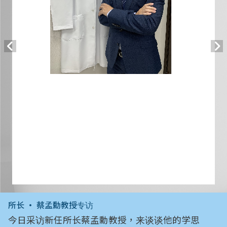
所长 • 蔡孟勳教授专访
今日采访新任所长蔡孟勳教授，来谈谈他的学思