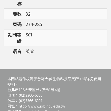
称
强调了解台湾特有物种基因资讯的重要性。
卷数
32
页码
274-285
期刊等
SCI
级
语言
英文
本网站着作权属于台湾大学 生物科技研究所，请详见使用
规则。
台北市106大安区长兴街81号4楼
电话：(02)3366-6000
传真：(02)3366-6001
网址：http://www.iob.ntu.edu.tw