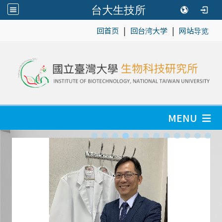
台大生技所
|
|
:::
回首页
回台湾大学
网站导览
MENU