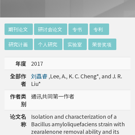
历程。蔡老师毕业于台大动物系，拥有扎实的生
物学背景，并于清华大学辐射生物研究所就读硕
士班。其主要研究放射线及砷重金属对细胞和 D
NA 的伤害及细胞表型的改变。就读阳明大学博
:::
期刊论文
研讨会论文
专书
专利
士班时，选定研究长期暴露于低剂量辐射钢筋下
对人体的影响，并比较其他国家高剂量暴露下的
研究计画
个人研究
实验室
荣誉奖项
不同影响。在美国国家卫生研究院从事博士后研
究时，开始了以微阵列技术探讨致癌物质，如重
年度
2017
金属以及辐射线等对肿瘤细胞的影响，同时有效
率分析以及整合生物芯片所产出之大数据。蔡老
全部作
刘嚞睿
,Lee, A., K. C. Cheng*, and J. R.
师于1996年回到台湾大学任教后，继续以生物
者
Liu*
芯片搭配生物资讯等为工具，开发专一性生物指
标，应用于精准农业以及侦测癌细胞转移或复发
作者类
通讯共同第一作者
等在精准医疗上的应用。同时，蔡老师运用次世
别
代定序了解台湾乳癌病患中基因体中的变异以及
论文名
Isolation and characterization of a
演化，试图了解癌症复发机制。同时透过次世代
称
Bacillus amyloliquefaciens strain with
定序解出台湾帝雉全基因体资讯。这样的讯息是
zearalenone removal ability and its
只能从基因组分析而无法从生态调查得知，在在