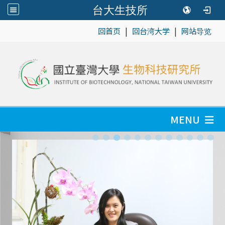
台大生技所
|
|
:::
回首页
回台湾大学
网站导览
MENU