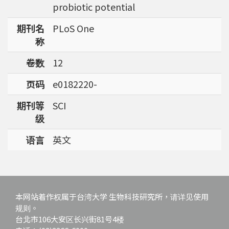
probiotic potential
强调了解台湾特有物种基因资讯的重要性。
期刊名
PLoS One
称
卷数
12
页码
e0182220-
期刊等
SCI
级
语言
英文
本网站着作权属于台湾大学 生物科技研究所，请详见使用
规则。
台北市106大安区长兴街81号4楼