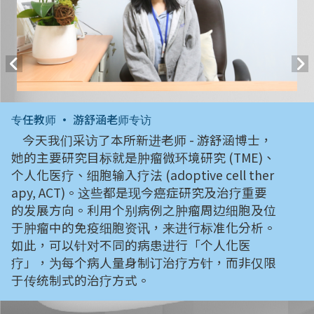
专任教师 • 游舒涵老师专访
今天我们采访了本所新进老师 - 游舒涵博士，
她的主要研究目标就是肿瘤微环境研究 (TME)、
个人化医疗、细胞输入疗法 (adoptive cell ther
apy, ACT)。这些都是现今癌症研究及治疗重要
的发展方向。利用个别病例之肿瘤周边细胞及位
于肿瘤中的免疫细胞资讯，来进行标准化分析。
如此，可以针对不同的病患进行「个人化医
疗」，为每个病人量身制订治疗方针，而非仅限
于传统制式的治疗方式。
所长 • 蔡孟勳教授专访
今日采访新任所长蔡孟勳教授，来谈谈他的学思