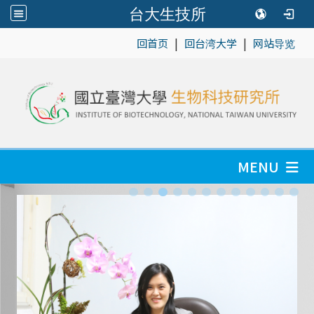
台大生技所
|
|
:::
回首页
回台湾大学
网站导览
MENU