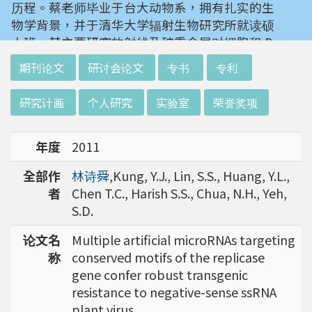
历程。蔡老师毕业于台大动物系，拥有扎实的生
物学背景，并于清华大学辐射生物研究所就读硕
士班。其主要研究放射线及砷重金属对细胞和 D
NA 的伤害及细胞表型的改变。就读阳明大学博
:::
期刊论文
研讨会论文
专书
专利
士班时，选定研究长期暴露于低剂量辐射钢筋下
对人体的影响，并比较其他国家高剂量暴露下的
研究计画
个人研究
实验室
荣誉奖项
不同影响。在美国国家卫生研究院从事博士后研
究时，开始了以微阵列技术探讨致癌物质，如重
年度
2011
金属以及辐射线等对肿瘤细胞的影响，同时有效
率分析以及整合生物芯片所产出之大数据。蔡老
全部作
林诗舜
,Kung, Y.J., Lin, S.S., Huang, Y.L.,
师于1996年回到台湾大学任教后，继续以生物
者
Chen T.C., Harish S.S., Chua, N.H., Yeh,
芯片搭配生物资讯等为工具，开发专一性生物指
S.D.
标，应用于精准农业以及侦测癌细胞转移或复发
等在精准医疗上的应用。同时，蔡老师运用次世
论文名
Multiple artificial microRNAs targeting
代定序了解台湾乳癌病患中基因体中的变异以及
称
conserved motifs of the replicase
演化，试图了解癌症复发机制。同时透过次世代
gene confer robust transgenic
定序解出台湾帝雉全基因体资讯。这样的讯息是
resistance to negative-sense ssRNA
只能从基因组分析而无法从生态调查得知，在在
plant virus.