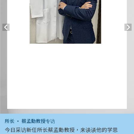
所长 • 蔡孟勳教授专访
今日采访新任所长蔡孟勳教授，来谈谈他的学思