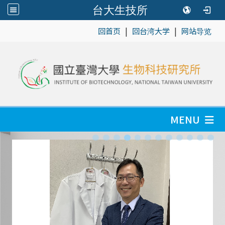
台大生技所
|
|
:::
回首页
回台湾大学
网站导览
MENU