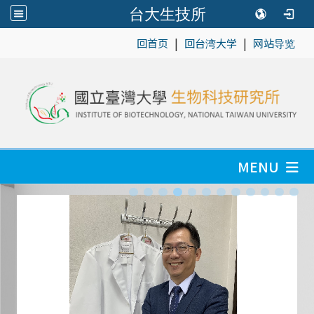
台大生技所
|
|
:::
回首页
回台湾大学
网站导览
MENU