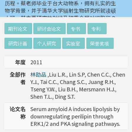
历程。蔡老师毕业于台大动物系，拥有扎实的生
物学背景，并于清华大学辐射生物研究所就读硕
士班。其主要研究放射线及砷重金属对细胞和 D
NA 的伤害及细胞表型的改变。就读阳明大学博
:::
期刊论文
研讨会论文
专书
专利
士班时，选定研究长期暴露于低剂量辐射钢筋下
对人体的影响，并比较其他国家高剂量暴露下的
研究计画
个人研究
实验室
荣誉奖项
不同影响。在美国国家卫生研究院从事博士后研
究时，开始了以微阵列技术探讨致癌物质，如重
年度
2011
金属以及辐射线等对肿瘤细胞的影响，同时有效
率分析以及整合生物芯片所产出之大数据。蔡老
全部作
林劭品
,Liu L.R., Lin S.P, Chen C.C., Chen
师于1996年回到台湾大学任教后，继续以生物
者
Y.J., Tai C.C., Chang S.C., Juang R.H.,
芯片搭配生物资讯等为工具，开发专一性生物指
Tseng Y.W., Liu B.H., Mersmann H.J.,
标，应用于精准农业以及侦测癌细胞转移或复发
Shen T.L., Ding S.T.
等在精准医疗上的应用。同时，蔡老师运用次世
代定序了解台湾乳癌病患中基因体中的变异以及
论文名
Serum amyloid A induces lipolysis by
演化，试图了解癌症复发机制。同时透过次世代
称
downregulating perilipin through
定序解出台湾帝雉全基因体资讯。这样的讯息是
ERK1/2 and PKA signaling pathways.
只能从基因组分析而无法从生态调查得知，在在