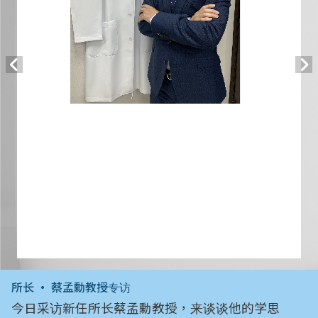
所长 • 蔡孟勳教授专访
今日采访新任所长蔡孟勳教授，来谈谈他的学思