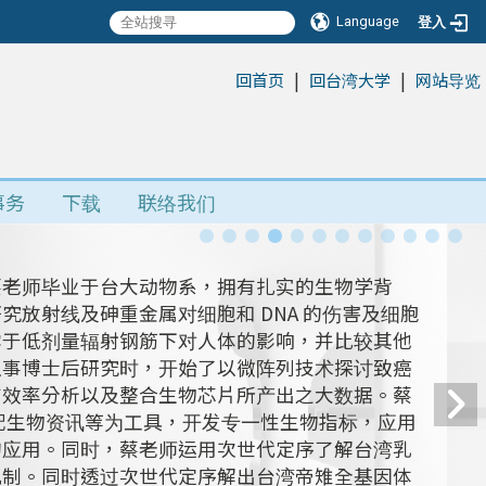
Language
登入
|
|
:::
回首页
回台湾大学
网站导览
事务
下载
联络我们
蔡老师毕业于台大动物系，拥有扎实的生物学背
放射线及砷重金属对细胞和 DNA 的伤害及细胞
露于低剂量辐射钢筋下对人体的影响，并比较其他
从事博士后研究时，开始了以微阵列技术探讨致癌
有效率分析以及整合生物芯片所产出之大数据。蔡
搭配生物资讯等为工具，开发专一性生物指标，应用
的应用。同时，蔡老师运用次世代定序了解台湾乳
机制。同时透过次世代定序解出台湾帝雉全基因体