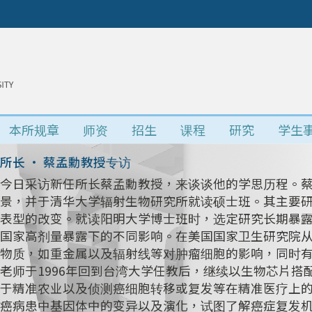
本所规章
师资
招生
课程
研究
学生
所长 • 蔡孟勳教授专访
今日采访新任所长蔡孟勳教授，来谈谈他的学思历程。
景，并于清华大学辐射生物研究所就读硕士班。其主要研究
表型的改变。就读阳明大学博士班时，选定研究长期暴
国家高剂量暴露下的不同影响。在美国国家卫生研究院
物质，如重金属以及辐射线等对肿瘤细胞的影响，同时
老师于1996年回到台湾大学任教后，继续以生物芯片
于精准农业以及侦测癌细胞转移或复发等在精准医疗上
癌病患中基因体中的变异以及演化，试图了解癌症复发