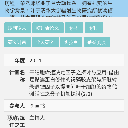
历程。蔡老师毕业于台大动物系，拥有扎实的生
物学背景，并于清华大学辐射生物研究所就读硕
士班。其主要研究放射线及砷重金属对细胞和 D
NA 的伤害及细胞表型的改变。就读阳明大学博
:::
期刊论文
研讨会论文
专书
专利
士班时，选定研究长期暴露于低剂量辐射钢筋下
对人体的影响，并比较其他国家高剂量暴露下的
研究计画
个人研究
实验室
荣誉奖项
不同影响。在美国国家卫生研究院从事博士后研
究时，开始了以微阵列技术探讨致癌物质，如重
年度
2014
金属以及辐射线等对肿瘤细胞的影响，同时有效
率分析以及整合生物芯片所产出之大数据。蔡老
计画名
干细胞命运决定因子之探讨与应用-借由
师于1996年回到台湾大学任教后，继续以生物
称
层黏连蛋白修饰的褐藻胶支架与肝脏转
芯片搭配生物资讯等为工具，开发专一性生物指
录调控因子以提高间叶干细胞的药物代
标，应用于精准农业以及侦测癌细胞转移或复发
谢活性之分子机制探讨(2/2)
等在精准医疗上的应用。同时，蔡老师运用次世
代定序了解台湾乳癌病患中基因体中的变异以及
参与人
李宣书
演化，试图了解癌症复发机制。同时透过次世代
职称/担
主持人
定序解出台湾帝雉全基因体资讯。这样的讯息是
任之工
只能从基因组分析而无法从生态调查得知，在在