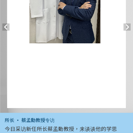
所长 • 蔡孟勳教授专访
今日采访新任所长蔡孟勳教授，来谈谈他的学思