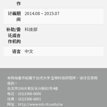
作
强调了解台湾特有物种基因资讯的重要性。
计画期
2014.08 ~ 2015.07
间
补助/委
科技部
讬或合
作机构
语言
中文
本网站着作权属于台湾大学 生物科技研究所，请详见使用
规则。
台北市106大安区长兴街81号4楼
电话：(02)3366-6000
传真：(02)3366-6001
网址：http://www.iob.ntu.edu.tw