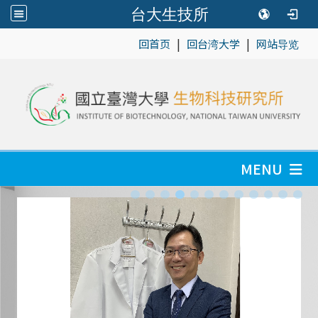
台大生技所
|
|
:::
回首页
回台湾大学
网站导览
MENU