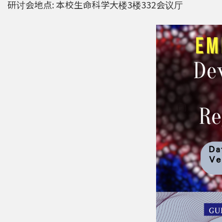
研讨会地点: 本校生命科学大楼3楼332会议厅
强调了解台湾特有物种基因资讯的重要性。