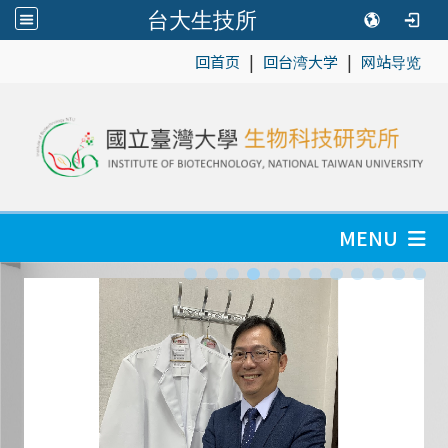
台大生技所
|
|
:::
回首页
回台湾大学
网站导览
MENU