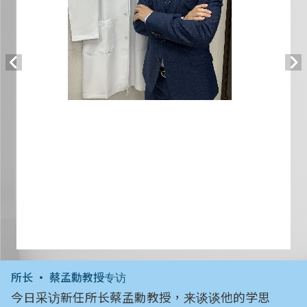
所长 • 蔡孟勳教授专访
今日采访新任所长蔡孟勳教授，来谈谈他的学思