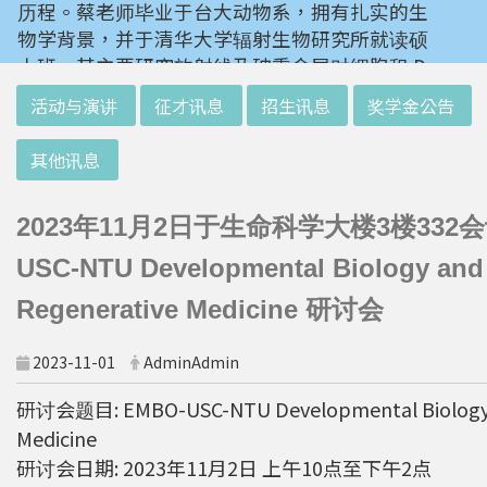
历程。蔡老师毕业于台大动物系，拥有扎实的生
物学背景，并于清华大学辐射生物研究所就读硕
士班。其主要研究放射线及砷重金属对细胞和 D
NA 的伤害及细胞表型的改变。就读阳明大学博
:::
活动与演讲
征才讯息
招生讯息
奖学金公告
士班时，选定研究长期暴露于低剂量辐射钢筋下
对人体的影响，并比较其他国家高剂量暴露下的
其他讯息
不同影响。在美国国家卫生研究院从事博士后研
究时，开始了以微阵列技术探讨致癌物质，如重
2023年11月2日于生命科学大楼3楼332会
金属以及辐射线等对肿瘤细胞的影响，同时有效
率分析以及整合生物芯片所产出之大数据。蔡老
USC-NTU Developmental Biology and
师于1996年回到台湾大学任教后，继续以生物
Regenerative Medicine 研讨会
芯片搭配生物资讯等为工具，开发专一性生物指
标，应用于精准农业以及侦测癌细胞转移或复发
2023-11-01
AdminAdmin
等在精准医疗上的应用。同时，蔡老师运用次世
代定序了解台湾乳癌病患中基因体中的变异以及
研讨会题目: EMBO-USC-NTU Developmental Biology 
演化，试图了解癌症复发机制。同时透过次世代
Medicine
定序解出台湾帝雉全基因体资讯。这样的讯息是
研讨会日期: 2023年11月2日 上午10点至下午2点
只能从基因组分析而无法从生态调查得知，在在