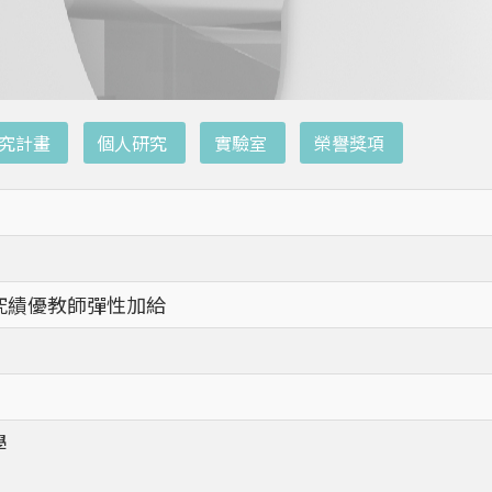
究計畫
個人研究
實驗室
榮譽獎項
究績優教師彈性加給
學