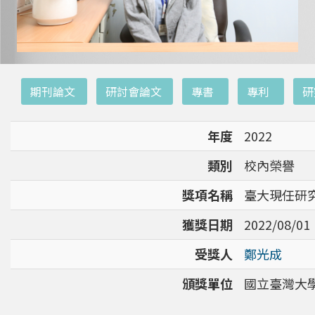
:::
期刊論文
研討會論文
專書
專利
研
年度
2022
類別
校內榮譽
獎項名稱
臺大現任研
獲獎日期
2022/08/01
受獎人
鄭光成
頒獎單位
國立臺灣大