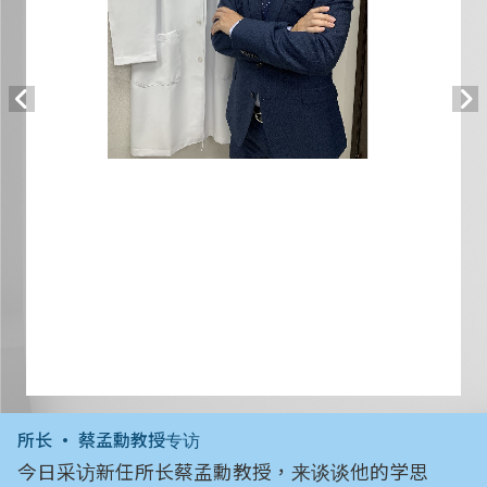
所长 • 蔡孟勳教授专访
今日采访新任所长蔡孟勳教授，来谈谈他的学思