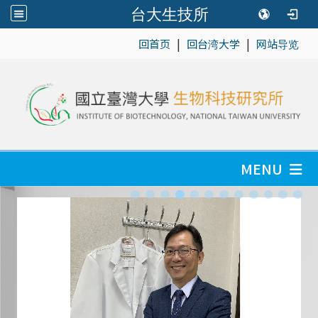
台大生技所
|
|
:::
回首页
回台湾大学
网站导览
MENU