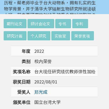
历程。蔡老师毕业于台大动物系，拥有扎实的生
物学背景，并于清华大学辐射生物研究所就读硕
士班。其主要研究放射线及砷重金属对细胞和 D
NA 的伤害及细胞表型的改变。就读阳明大学博
:::
期刊论文
研讨会论文
专书
专利
士班时，选定研究长期暴露于低剂量辐射钢筋下
对人体的影响，并比较其他国家高剂量暴露下的
研究计画
个人研究
实验室
荣誉奖项
不同影响。在美国国家卫生研究院从事博士后研
究时，开始了以微阵列技术探讨致癌物质，如重
年度
2022
金属以及辐射线等对肿瘤细胞的影响，同时有效
率分析以及整合生物芯片所产出之大数据。蔡老
类别
校内荣誉
师于1996年回到台湾大学任教后，继续以生物
芯片搭配生物资讯等为工具，开发专一性生物指
奖项名称
台大现任研究绩优教师弹性加给
标，应用于精准农业以及侦测癌细胞转移或复发
获奖日期
2022/08/01
等在精准医疗上的应用。同时，蔡老师运用次世
代定序了解台湾乳癌病患中基因体中的变异以及
受奖人
郑光成
演化，试图了解癌症复发机制。同时透过次世代
定序解出台湾帝雉全基因体资讯。这样的讯息是
颁奖单位
国立台湾大学
只能从基因组分析而无法从生态调查得知，在在