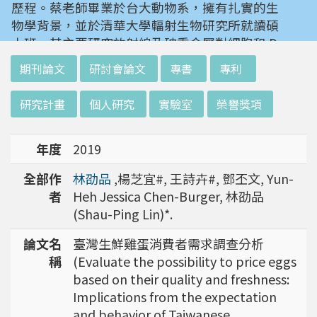
歷程。蔡老師畢業於台大動物系，擁有扎實的生
物學背景，並於清華大學輻射生物研究所就讀碩
士班。其主要研究放射線及砷重金屬對細胞和 D
NA 的傷害及細胞表型的改變。就讀陽明大學博
:::
期刊論文
研討會論文
專書
專利
士班時，選定研究長期暴露於低劑量輻射鋼筋下
對人體的影響，並比較其他國家高劑量暴露下的
研究計畫
個人研究
實驗室
榮譽獎項
不同影響。在美國國家衛生研究院從事博士後研
究時，開始了以微陣列技術探討致癌物質，如重
年度
2019
金屬以及輻射線等對腫瘤細胞的影響，同時有效
率分析以及整合生物晶片所產出之大數據。蔡老
全部作
林劭品
,楊芝宜#, 王詩卉#, 鄧丕文, Yun-
師於1996年回到台灣大學任教後，繼續以生物
者
Heh Jessica Chen-Burger, 林劭品
晶片搭配生物資訊等為工具，開發專一性生物指
(Shau-Ping Lin)*.
標，應用於精準農業以及偵測癌細胞轉移或復發
等在精準醫療上的應用。同時，蔡老師運用次世
論文名
臺灣生鮮雞蛋消費者需求調查分析
代定序瞭解台灣乳癌病患中基因體中的變異以及
稱
(Evaluate the possibility to price eggs
演化，試圖瞭解癌症復發機制。同時透過次世代
based on their quality and freshness:
定序解出台灣帝雉全基因體資訊。這樣的訊息是
Implications from the expectation
只能從基因組分析而無法從生態調查得知，在在
and behavior of Taiwanese