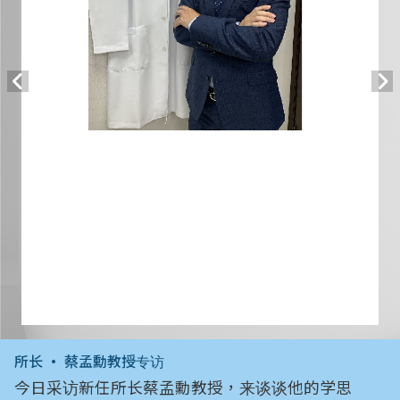
所长 • 蔡孟勳教授专访
今日采访新任所长蔡孟勳教授，来谈谈他的学思