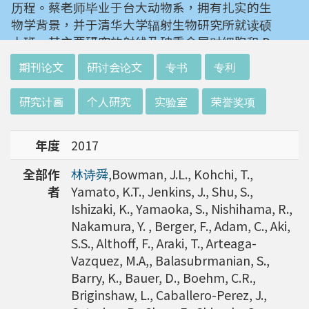
历程。蔡老师毕业于台大动物系，拥有扎实的生
物学背景，并于清华大学辐射生物研究所就读硕
士班。其主要研究放射线及砷重金属对细胞和 D
NA 的伤害及细胞表型的改变。就读阳明大学博
:::
期刊论文
研讨会论文
专书
专利
士班时，选定研究长期暴露于低剂量辐射钢筋下
对人体的影响，并比较其他国家高剂量暴露下的
研究计画
个人研究
实验室
荣誉奖项
不同影响。在美国国家卫生研究院从事博士后研
究时，开始了以微阵列技术探讨致癌物质，如重
年度
2017
金属以及辐射线等对肿瘤细胞的影响，同时有效
率分析以及整合生物芯片所产出之大数据。蔡老
全部作
林诗舜
,Bowman, J.L., Kohchi, T.,
师于1996年回到台湾大学任教后，继续以生物
者
Yamato, K.T., Jenkins, J., Shu, S.,
芯片搭配生物资讯等为工具，开发专一性生物指
Ishizaki, K., Yamaoka, S., Nishihama, R.,
标，应用于精准农业以及侦测癌细胞转移或复发
Nakamura, Y. , Berger, F., Adam, C., Aki,
等在精准医疗上的应用。同时，蔡老师运用次世
S.S., Althoff, F., Araki, T., Arteaga-
代定序了解台湾乳癌病患中基因体中的变异以及
Vazquez, M.A,, Balasubrmanian, S.,
演化，试图了解癌症复发机制。同时透过次世代
Barry, K., Bauer, D., Boehm, C.R.,
定序解出台湾帝雉全基因体资讯。这样的讯息是
Briginshaw, L., Caballero-Perez, J.,
只能从基因组分析而无法从生态调查得知，在在