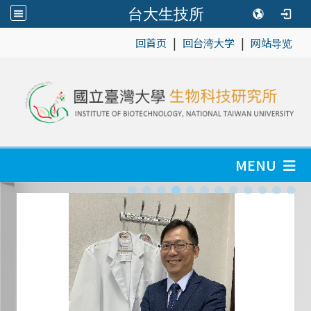
台大生技所
|
|
:::
回首页
回台湾大学
网站导览
MENU