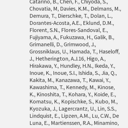
Catarino, B., Chen, F., Chiyoda, S.,
强调了解台湾特有物种基因资讯的重要性。
Chovatia, M, Davies, K.M., Delmans, M.,
Demura, T., Dierschke, T., Dolan, L.,
Dorantes-Acosta, A.E., Eklund, D.M.,
Florent, S.N., Flores-Sandoval, E.,
Fujiyama, A., Fukuzawa, H., Galik, B.,
Grimanelli, D., Grimwood, J.,
Grossniklaus, U., Hamada, T., Haseloff,
J., Hetherington, A.J.16, Higo, A.,
Hirakawa, Y., Hundley, H.N., Ikeda, Y.,
Inoue, K., Inoue, S.I., Ishida, S., Jia, Q.,
Kakita, M., Kanazawa, T., Kawai, Y.,
Kawashima, T., Kennedy, M., Kinose,
K., Kinoshita, T., Kohara, Y., Koide, E.,
Komatsu, K., Kopischke, S., Kubo, M.,
Kyozuka, J., Lagercrantz, U., Lin, S.S.,
Lindquist, E., Lipzen, A.M., Lu, C.W., De
Luna, E., Martienssen, R.A., Minamino,