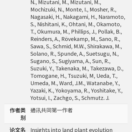
N., Mizutani, M., Mizutani, M.,
Mochizuki, N., Monte, I., Mosher, R.,
Nagasaki, H., Nakagami, H., Naramoto,
S., Nishitani, K., Ohtani, M., Okamoto,
T., Okumura, M., Phillips, J., Pollak, B.,
Reinders, A., Rövekamp, M., Sano, R.,
Sawa, S., Schmid, M.W., Shirakawa, M.,
Solano, R., Spunde, A., Suetsugu, N.,
Sugano, S., Sugiyama, A., Sun, R.,
Suzuki, Y., Takenaka, M., Takezawa, D.,
Tomogane, H., Tsuzuki, M, Ueda, T.,
Umeda, M., Ward, J.M., Watanabe, Y.,
Yazaki, K., Yokoyama, R., Yoshitake, Y.,
Yotsui, I., Zachgo, S., Schmutz. J.
作者类
通讯共同第一作者
别
论文名
Insights into land plant evolution