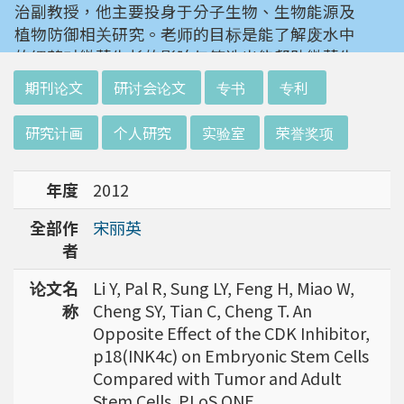
治副教授，他主要投身于分子生物、生物能源及
植物防御相关研究。老师的目标是能了解废水中
的细菌对微藻生长的影响与筛选出能帮助微藻生
长的细菌，若能成功或能提供未来废水处理与微
:::
期刊论文
研讨会论文
专书
专利
藻培养的新选择。
研究计画
个人研究
实验室
荣誉奖项
我们所了解到的仁治老师，是一个富含好奇心。
对生活及生命各种现象产生兴趣，并享受解谜过
年度
2012
程的人。他也曾经转换跑道，研究动物科学。但
最终在漫漫研究路上，透过多方探索还是回到他
全部作
宋丽英
最喜欢的植物学科上。老师借由他的经验告诉我
者
们，去尝试不同的东西及尝试不同的方法，也许
能够带来意外的惊喜。研究路上总有坎坷，但是
论文名
Li Y, Pal R, Sung LY, Feng H, Miao W,
不会只有一条路或是一种解决方式。充实自己的
称
Cheng SY, Tian C, Cheng T. An
知识背景能够让我们在研究路上走得更长远。
Opposite Effect of the CDK Inhibitor,
p18(INK4c) on Embryonic Stem Cells
Compared with Tumor and Adult
Stem Cells. PLoS ONE.