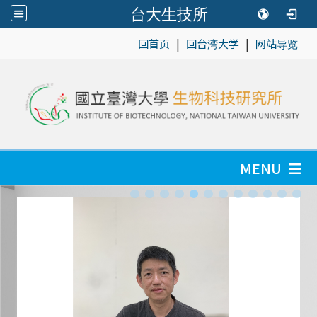
台大生技所
|
|
:::
回首页
回台湾大学
网站导览
MENU