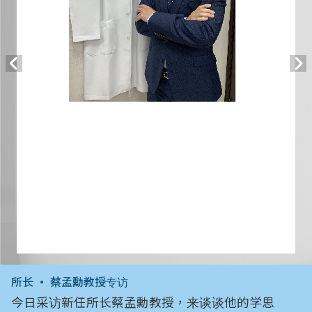
所长 • 蔡孟勳教授专访
今日采访新任所长蔡孟勳教授，来谈谈他的学思