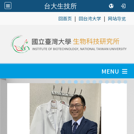
台大生技所
|
|
:::
回首页
回台湾大学
网站导览
MENU