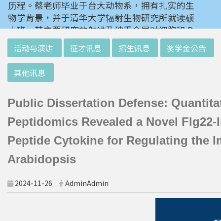
历程。蔡老师毕业于台大动物系，拥有扎实的生
物学背景，并于清华大学辐射生物研究所就读硕
士班。其主要研究放射线及砷重金属对细胞和 D
NA 的伤害及细胞表型的改变。就读阳明大学博
:::
活动与演讲
征才讯息
招生讯息
奖学金公告
士班时，选定研究长期暴露于低剂量辐射钢筋下
对人体的影响，并比较其他国家高剂量暴露下的
其他讯息
不同影响。在美国国家卫生研究院从事博士后研
究时，开始了以微阵列技术探讨致癌物质，如重
Public Dissertation Defense: Quantita
金属以及辐射线等对肿瘤细胞的影响，同时有效
率分析以及整合生物芯片所产出之大数据。蔡老
Peptidomics Revealed a Novel Flg22-
师于1996年回到台湾大学任教后，继续以生物
Peptide Cytokine for Regulating the 
芯片搭配生物资讯等为工具，开发专一性生物指
标，应用于精准农业以及侦测癌细胞转移或复发
Arabidopsis
等在精准医疗上的应用。同时，蔡老师运用次世
代定序了解台湾乳癌病患中基因体中的变异以及
2024-11-26
AdminAdmin
演化，试图了解癌症复发机制。同时透过次世代
定序解出台湾帝雉全基因体资讯。这样的讯息是
只能从基因组分析而无法从生态调查得知，在在